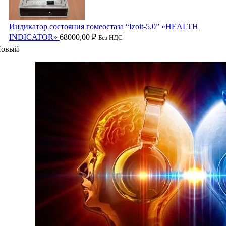
Индикатор состояния гомеостаза “Izoit-5.0” «HEALTH
INDICATOR»
68000,00
₽
Без НДС
овый