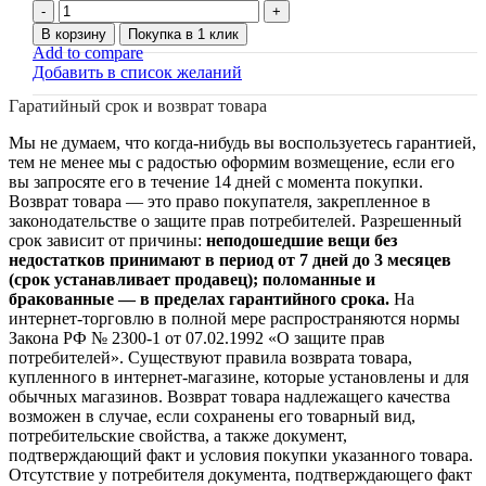
Количество
товара
В корзину
Покупка в 1 клик
Аппаратно
Add to compare
-
Добавить в список желаний
программный
Гаратийный срок и возврат товара
комплекс
"VI-
Мы не думаем, что когда-нибудь вы воспользуетесь гарантией,
T-
тем не менее мы с радостью оформим возмещение, если его
ON
вы запросяте его в течение 14 дней с момента покупки.
combo"
Возврат товара — это право покупателя, закрепленное в
законодательстве о защите прав потребителей. Разрешенный
срок зависит от причины:
неподошедшие вещи без
недостатков принимают в период от 7 дней до 3 месяцев
(срок устанавливает продавец); поломанные и
бракованные — в пределах гарантийного срока.
На
интернет-торговлю в полной мере распространяются нормы
Закона РФ № 2300-1 от 07.02.1992 «О защите прав
потребителей». Существуют правила возврата товара,
купленного в интернет-магазине, которые установлены и для
обычных магазинов. Возврат товара надлежащего качества
возможен в случае, если сохранены его товарный вид,
потребительские свойства, а также документ,
подтверждающий факт и условия покупки указанного товара.
Отсутствие у потребителя документа, подтверждающего факт