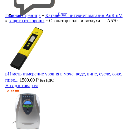
Блог
Главная страница
»
Каталог — интернет-магазин AuR-uM
»
защита от короны
»
Озонатор воды и воздуха — А570
pН метр измерение уровня в моче, воде, вине, сусле, соке,
пиве...
1500,00
₽
Без НДС
Назад к товарам