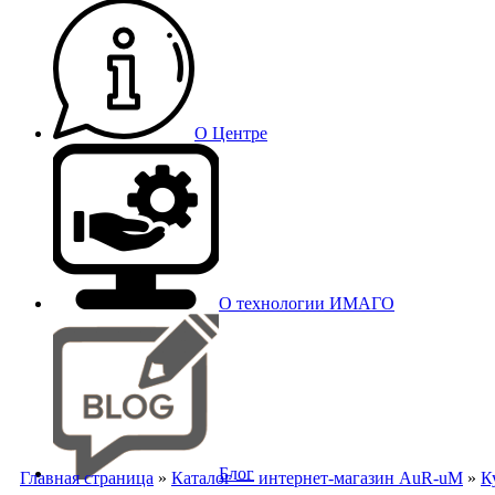
О Центре
О технологии ИМАГО
Блог
Главная страница
»
Каталог — интернет-магазин AuR-uM
»
К