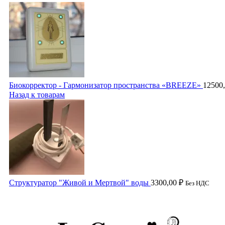
Биокорректор - Гармонизатор пространства «BREEZE»
12500
Назад к товарам
Структуратор "Живой и Мертвой" воды
3300,00
₽
Без НДС