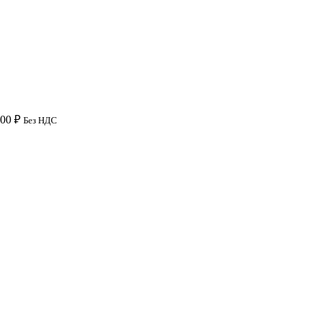
,00
₽
Без НДС