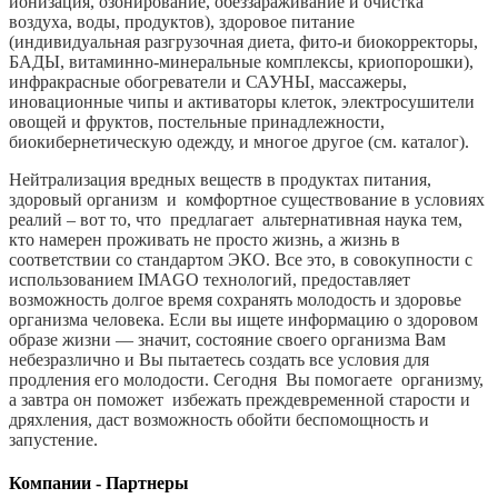
ионизация, озонирование, обеззараживание и очистка
воздуха, воды, продуктов), здоровое питание
(индивидуальная разгрузочная диета, фито-и биокорректоры,
БАДЫ, витаминно-минеральные комплексы, криопорошки),
инфракрасные обогреватели и САУНЫ, массажеры,
иновационные чипы и активаторы клеток, электросушители
овощей и фруктов, постельные принадлежности,
биокибернетическую одежду, и многое другое (см. каталог).
Нейтрализация вредных веществ в продуктах питания,
здоровый организм и комфортное существование в условиях
реалий – вот то, что предлагает альтернативная наука тем,
кто намерен проживать не просто жизнь, а жизнь в
соответствии со стандартом ЭКО. Все это, в совокупности с
использованием IMAGO технологий, предоставляет
возможность долгое время сохранять молодость и здоровье
организма человека. Если вы ищете информацию о здоровом
образе жизни — значит, состояние своего организма Вам
небезразлично и Вы пытаетесь создать все условия для
продления его молодости. Сегодня Вы помогаете организму,
а завтра он поможет избежать преждевременной старости и
дряхления, даст возможность обойти беспомощность и
запустение.
Компании - Партнеры