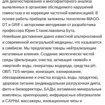
для диагностирования и многофакторного анализа
выявленных в организме обследуемого нарушений
гомеостаза и их коррекции частотной компенсацией. В
основе работы приборов заложены технологии IMAGO-
DT и GRIF c авторскими методиками от разработчика
профессора Юрия Станиславовича Бута.
Новейшие достижения давно известной альтернативной
и современной интегральной медицины, что называется
в симбиозе. Мы предлагаем товары нейтрализующие
негативные влияния. Создание экологически чистой
среды (фильтрация, очистка, активация «живой» и
«мертвой» воды, генераторы водорода, средства рН,
ОВП, TDS-метрии, ионизация, озонирование,
обеззараживание и очистка воздуха, воды, продуктов),
здоровое питание (индивидуальная разгрузочная диета,
фито-и биокорректоры, БАДЫ, витаминно-минеральные
комплексы, криопорошки), инфракрасные обогреватели
и САУНЫ, массажеры, иновационные чипы и