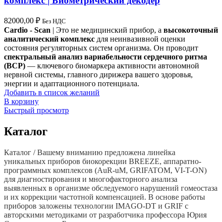
комплекс | Биометрический декодер
82000,00
₽
Без НДС
Cardio - Scan
| Это не медицинский прибор, а
высокоточный
аналитический комплекс
для неинвазивной оценки
состояния регуляторных систем организма. Он проводит
спектральный анализ вариабельности сердечного ритма
(ВСР)
— ключевого биомаркера активности автономной
нервной системы, главного дирижера вашего здоровья,
энергии и адаптационного потенциала.
Добавить в список желаний
В корзину
Быстрый просмотр
Каталог
Каталог / Вашему вниманию предложена линейка
уникальных приборов биокорекции BREEZE, аппаратно-
программных комплексов (AuR-uM, GRIFATOM, VI-T-ON)
для диагностирования и многофакторного анализа
выявленных в организме обследуемого нарушений гомеостаза
и их коррекции частотной компенсацией. В основе работы
приборов заложены технологии IMAGO-DT и GRIF c
авторскими методиками от разработчика профессора Юрия