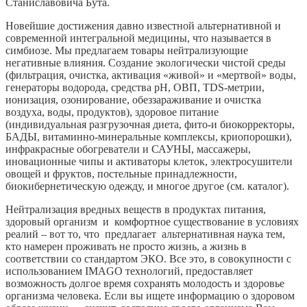
Станиславовича Бута.
Новейшие достижения давно известной альтернативной и
современной интегральной медицины, что называется в
симбиозе. Мы предлагаем товары нейтрализующие
негативные влияния. Создание экологически чистой среды
(фильтрация, очистка, активация «живой» и «мертвой» воды,
генераторы водорода, средства рН, ОВП, TDS-метрии,
ионизация, озонирование, обеззараживание и очистка
воздуха, воды, продуктов), здоровое питание
(индивидуальная разгрузочная диета, фито-и биокорректоры,
БАДЫ, витаминно-минеральные комплексы, криопорошки),
инфракрасные обогреватели и САУНЫ, массажеры,
иновационные чипы и активаторы клеток, электросушители
овощей и фруктов, постельные принадлежности,
биокибернетическую одежду, и многое другое (см. каталог).
Нейтрализация вредных веществ в продуктах питания,
здоровый организм и комфортное существование в условиях
реалий – вот то, что предлагает альтернативная наука тем,
кто намерен проживать не просто жизнь, а жизнь в
соответствии со стандартом ЭКО. Все это, в совокупности с
использованием IMAGO технологий, предоставляет
возможность долгое время сохранять молодость и здоровье
организма человека. Если вы ищете информацию о здоровом