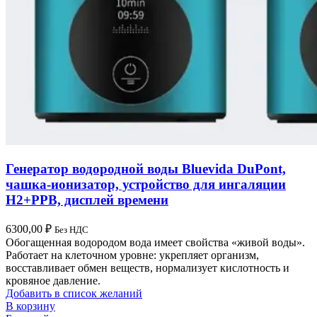
Генератор водородной воды Bluevida DuPont,
чашка-ионизатор, устройство для ингаляции
H2+PPB, дисплей времени
6300,00
₽
Без НДС
Обогащенная водородом вода имеет свойства «живой воды».
Работает на клеточном уровне: укрепляет организм,
восставливает обмен веществ, нормализует кислотность и
кровяное давление.
Добавить в список желаний
В корзину