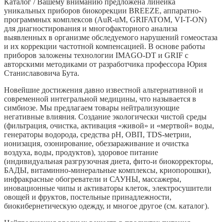
Каталог / Вашему вниманию предложена линейка
уникальных приборов биокорекции BREEZE, аппаратно-
программных комплексов (AuR-uM, GRIFATOM, VI-T-ON)
для диагностирования и многофакторного анализа
выявленных в организме обследуемого нарушений гомеостаза
и их коррекции частотной компенсацией. В основе работы
приборов заложены технологии IMAGO-DT и GRIF c
авторскими методиками от разработчика профессора Юрия
Станиславовича Бута.
Новейшие достижения давно известной альтернативной и
современной интегральной медицины, что называется в
симбиозе. Мы предлагаем товары нейтрализующие
негативные влияния. Создание экологически чистой среды
(фильтрация, очистка, активация «живой» и «мертвой» воды,
генераторы водорода, средства рН, ОВП, TDS-метрии,
ионизация, озонирование, обеззараживание и очистка
воздуха, воды, продуктов), здоровое питание
(индивидуальная разгрузочная диета, фито-и биокорректоры,
БАДЫ, витаминно-минеральные комплексы, криопорошки),
инфракрасные обогреватели и САУНЫ, массажеры,
иновационные чипы и активаторы клеток, электросушители
овощей и фруктов, постельные принадлежности,
биокибернетическую одежду, и многое другое (см. каталог).