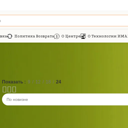
авка
Политика Возврата
О Центре
О Технологии ИМА
Показать
9
12
18
24