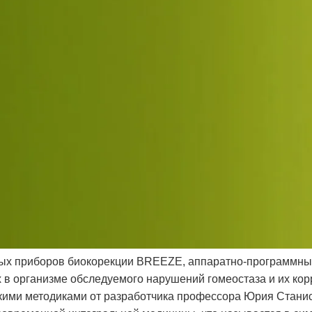
ых приборов биокорекции BREEZE, аппаратно-программных
в организме обследуемого нарушений гомеостаза и их кор
кими методиками от разработчика профессора Юрия Станис