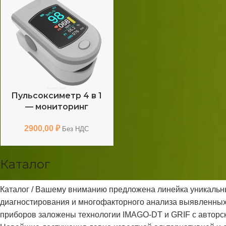
Пульсоксиметр 4 в 1
— мониторинг
(SpO2), (PR), (HRV),
2900,00
₽
(PI)
Без НДС
Каталог
Каталог / Вашему вниманию предложена линейка уникальн
диагностирования и многофакторного анализа выявленных 
приборов заложены технологии IMAGO-DT и GRIF c авторс