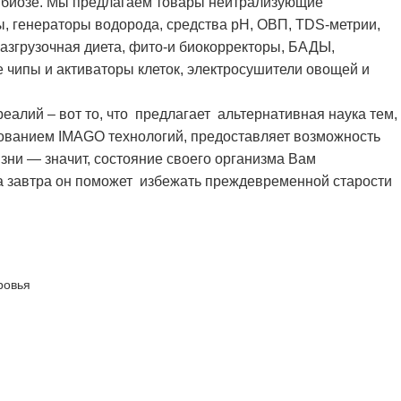
имбиозе. Мы предлагаем товары нейтрализующие
ы, генераторы водорода, средства рН, ОВП, TDS-метрии,
разгрузочная диета, фито-и биокорректоры, БАДЫ,
чипы и активаторы клеток, электросушители овощей и
алий – вот то, что предлагает альтернативная наука тем,
льзованием IMAGO технологий, предоставляет возможность
зни — значит, состояние своего организма Вам
 а завтра он поможет избежать преждевременной старости
ровья