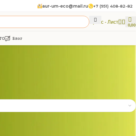
aur-um-eco@mail.ru
+7 (951) 408-82-82
Прайс - Лист
0,0
ГО
Блог