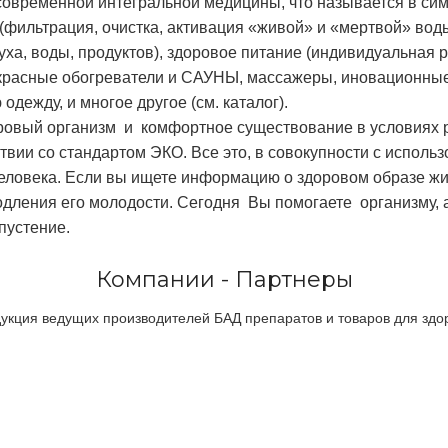
современной интегральной медицины, что называется в с
(фильтрация, очистка, активация «живой» и «мертвой» вод
уха, воды, продуктов), здоровое питание (индивидуальная 
расные обогреватели и САУНЫ, массажеры, иновационные 
дежду, и многое другое (см. каталог).
ровый организм и комфортное существование в условиях ре
тствии со стандартом ЭКО. Все это, в совокупности с испо
человека. Если вы ищете информацию о здоровом образе жи
родления его молодости. Сегодня Вы помогаете организму,
пустение.
Компании - Партнеры
укция ведущих производителей БАД препаратов и товаров для здо