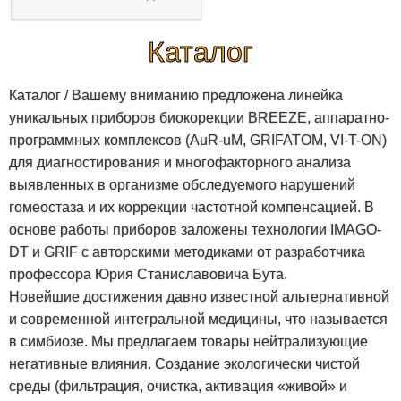
устройство для
ингаляции H2+PPB,
Каталог
дисплей времени
Каталог / Вашему вниманию предложена линейка
уникальных приборов биокорекции BREEZE, аппаратно-
программных комплексов (AuR-uM, GRIFATOM, VI-T-ON)
для диагностирования и многофакторного анализа
выявленных в организме обследуемого нарушений
гомеостаза и их коррекции частотной компенсацией. В
основе работы приборов заложены технологии IMAGO-
DT и GRIF c авторскими методиками от разработчика
профессора Юрия Станиславовича Бута.
Новейшие достижения давно известной альтернативной
и современной интегральной медицины, что называется
в симбиозе. Мы предлагаем товары нейтрализующие
негативные влияния. Создание экологически чистой
среды (фильтрация, очистка, активация «живой» и