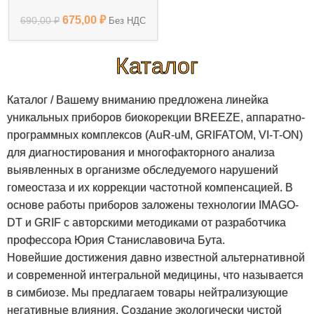
ЛОР-заболевания,
675,00
₽
ожоги, раны
690,00
₽
Без НДС
Каталог
Каталог / Вашему вниманию предложена линейка
уникальных приборов биокорекции BREEZE, аппаратно-
программных комплексов (AuR-uM, GRIFATOM, VI-T-ON)
для диагностирования и многофакторного анализа
выявленных в организме обследуемого нарушений
гомеостаза и их коррекции частотной компенсацией. В
основе работы приборов заложены технологии IMAGO-
DT и GRIF c авторскими методиками от разработчика
профессора Юрия Станиславовича Бута.
Новейшие достижения давно известной альтернативной
и современной интегральной медицины, что называется
в симбиозе. Мы предлагаем товары нейтрализующие
негативные влияния. Создание экологически чистой