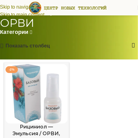
для профилактики
Skip to navigation
Skip to main content
ОРВИ
Категории
Показать столбец
-2%
Рициниол —
Эмульсия / ОРВИ,