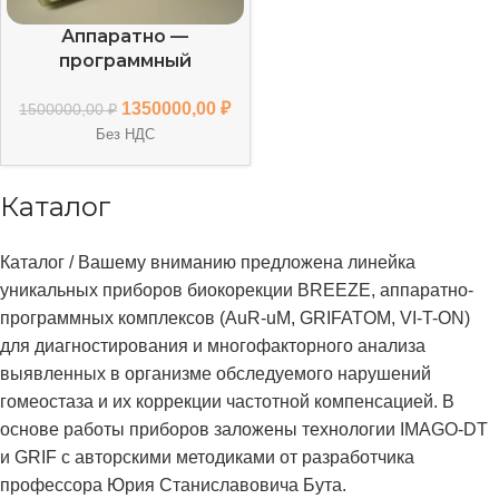
Аппаратно —
программный
комплекс «VI-T-ON» в
1350000,00
₽
комплектации «Euro»
1500000,00
₽
Без НДС
Каталог
Каталог / Вашему вниманию предложена линейка
уникальных приборов биокорекции BREEZE, аппаратно-
программных комплексов (AuR-uM, GRIFATOM, VI-T-ON)
для диагностирования и многофакторного анализа
выявленных в организме обследуемого нарушений
гомеостаза и их коррекции частотной компенсацией. В
основе работы приборов заложены технологии IMAGO-DT
и GRIF c авторскими методиками от разработчика
профессора Юрия Станиславовича Бута.