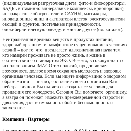
(индивидуальная разгрузочная диета, фито-и биокорректоры,
БАДЫ, витаминно-минеральные комплексы, криопорошки),
инфракрасные обогреватели и САУНЫ, массажеры,
иновационные чипы и активаторы клеток, электросушители
овощей и фруктов, постельные принадлежности,
биокибернетическую одежду, и многое другое (см. каталог).
Нейтрализация вредных веществ в продуктах питания,
здоровый организм и комфортное существование в условиях
реалий – вот то, что предлагает альтернативная наука тем,
кто намерен проживать не просто жизнь, а жизнь в
соответствии со стандартом ЭКО. Все это, в совокупности с
использованием IMAGO технологий, предоставляет
возможность долгое время сохранять молодость и здоровье
организма человека. Если вы ищете информацию о здоровом
образе жизни — значит, состояние своего организма Вам
небезразлично и Вы пытаетесь создать все условия для
продления его молодости. Сегодня Вы помогаете организму,
а завтра он поможет избежать преждевременной старости и
дряхления, даст возможность обойти беспомощность и
запустение.
Компании - Партнеры
Продукция ведущих производителей БАД препаратов и